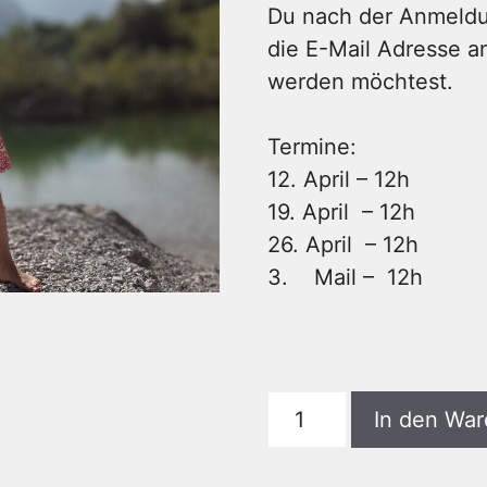
Du nach der Anmeldun
die E-Mail Adresse a
werden möchtest.
Termine:
12. April – 12h
19. April – 12h
26. April – 12h
3. Mail – 12h
Onlinekurs
In den Wa
„Von
der