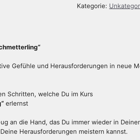
Raupe
Kategorie:
Unkategori
zum
Schmetterling“
Menge
chmetterling“
ative Gefühle und Herausforderungen in neue 
en Schritten, welche Du im Kurs
g“
erlernst
ug an die Hand, das Du immer wieder in Deine
 Deine Herausforderungen meistern kannst.